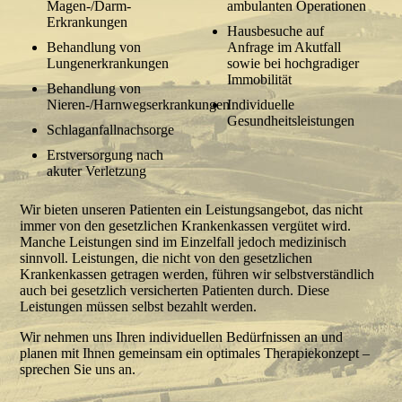
Magen-/Darm-
ambulanten Operationen
Erkrankungen
Hausbesuche auf
Behandlung von
Anfrage im Akutfall
Lungenerkrankungen
sowie bei hochgradiger
Immobilität
Behandlung von
Nieren-/Harnwegserkrankungen
Individuelle
Gesundheitsleistungen
Schlaganfallnachsorge
Erstversorgung nach
akuter Verletzung
Wir bieten unseren Patienten ein Leistungsangebot, das nicht
immer von den gesetzlichen Krankenkassen vergütet wird.
Manche Leistungen sind im Einzelfall jedoch medi­zi­nisch
sinnvoll. Leistungen, die nicht von den gesetzlichen
Krankenkassen getragen werden, führen wir selbst­verständ­lich
auch bei gesetzlich versicherten Patienten durch. Diese
Leistungen müssen selbst bezahlt werden.
Wir nehmen uns Ihren individuellen Bedürfnissen an und
planen mit Ihnen gemeinsam ein optimales Therapiekonzept –
sprechen Sie uns an.