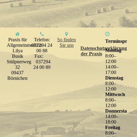
Praxis für
Telefon:
So finden
Terminsprechs
Allgemeinmedizin
037294 24
Sie uns
Datenschutzerklärung
Montag
Lilya
00 88
der Praxis
8
:
00
–
Busik
Fax:
12
:
00
Stülpnerweg
037294
14
:
00
–
32
24 00 89
17
:
00
09437
Dienstag
Börnichen
8
:
00
–
12
:
00
Mittwoch
8
:
00
–
12
:
00
Donnerstag
14
:
00
–
18
:
00
Freitag
8
:
00
–