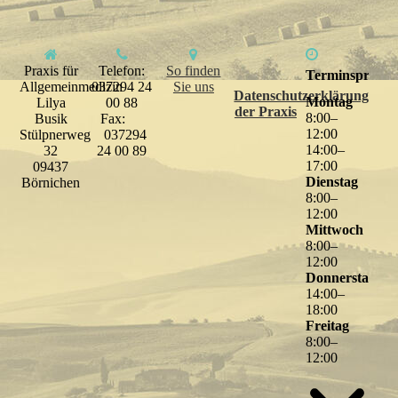
Praxis für
Telefon:
So finden
Terminsprechs
Allgemeinmedizin
037294 24
Sie uns
Datenschutzerklärung
Montag
Lilya
00 88
der Praxis
8
:
00
–
Busik
Fax:
12
:
00
Stülpnerweg
037294
14
:
00
–
32
24 00 89
17
:
00
09437
Dienstag
Börnichen
8
:
00
–
12
:
00
Mittwoch
8
:
00
–
12
:
00
Donnerstag
14
:
00
–
18
:
00
Freitag
8
:
00
–
12
:
00