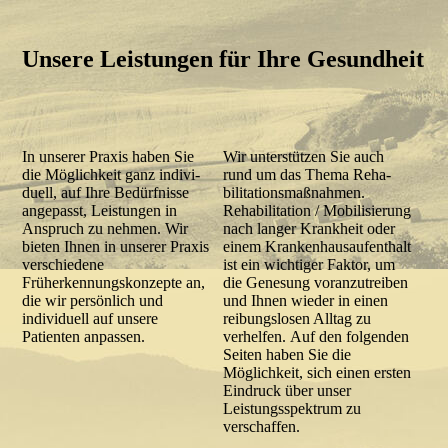
Unsere Leistungen für Ihre Gesundheit
In unserer Praxis haben Sie
Wir unterstützen Sie auch
die Möglichkeit ganz indi­vi­
rund um das Thema
Reha­
duell, auf Ihre Bedürfnisse
bilitations­maß­nahmen
.
angepasst, Leistungen in
Rehabilitation / Mobilisierung
Anspruch zu nehmen. Wir
nach langer Krankheit oder
bieten Ihnen in unserer Praxis
einem Krankenhausaufenthalt
verschiedene
ist ein wichtiger Faktor, um
Früherkennungskonzepte an,
die Genesung voranzutreiben
die wir per­sönlich und
und Ihnen wieder in einen
individuell auf unsere
reibungslosen Alltag zu
Patienten anpassen.
verhelfen.
Auf den folgenden
Seiten haben Sie die
Möglichkeit, sich einen ersten
Eindruck über unser
Leistungsspektrum zu
verschaffen.